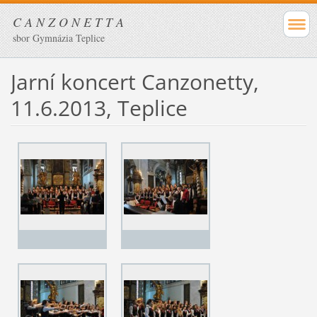
C A N Z O N E T T A
sbor Gymnázia Teplice
Jarní koncert Canzonetty,
11.6.2013, Teplice