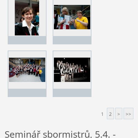
1
2
>
>>
Seminář sbormistrů, 5.4. -