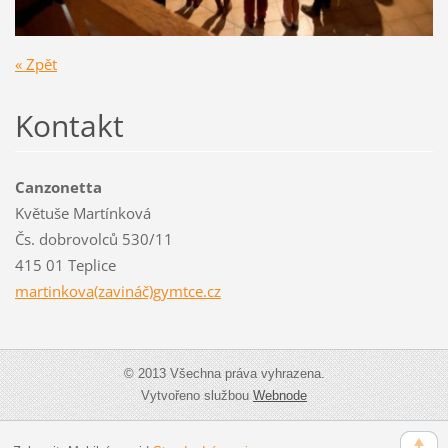
« Zpět
Kontakt
Canzonetta
Květuše Martínková
Čs. dobrovolců 530/11
415 01 Teplice
martinkova(zavináč)gymtce.cz
© 2013 Všechna práva vyhrazena.
Vytvořeno službou
Webnode