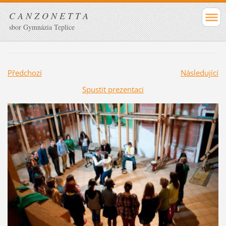
C A N Z O N E T T A
sbor Gymnázia Teplice
Předchozí
Následující
Spustit prezentaci