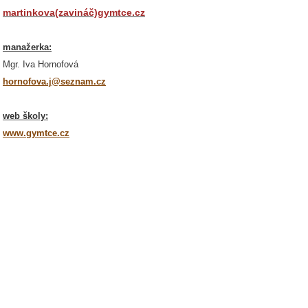
martinkova(zavináč)gymtce.cz
manažerka:
Mgr. Iva Hornofová
hornofova.j@seznam.cz
web školy:
www.gymtce.cz