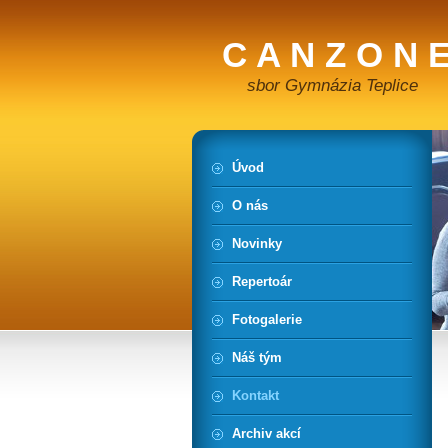
C A N Z O N E
sbor Gymnázia Teplice
Úvod
O nás
Novinky
Repertoár
Fotogalerie
Náš tým
Kontakt
Archiv akcí