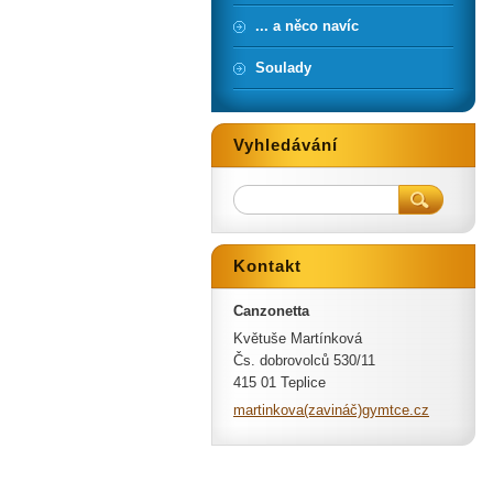
... a něco navíc
Soulady
Vyhledávání
Kontakt
Canzonetta
Květuše Martínková
Čs. dobrovolců 530/11
415 01 Teplice
martinkova(zavináč)gymtce.cz