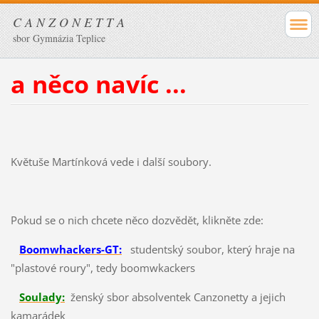
C A N Z O N E T T A
sbor Gymnázia Teplice
a něco navíc ...
Květuše Martínková vede i další soubory.
Pokud se o nich chcete něco dozvědět, klikněte zde:
Boomwhackers-GT:
studentský soubor, který hraje na
"plastové roury", tedy boomwkackers
Soulady:
ženský sbor absolventek Canzonetty a jejich
kamarádek