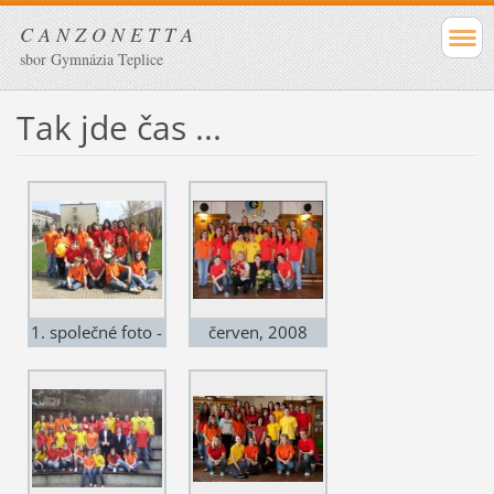
C A N Z O N E T T A
sbor Gymnázia Teplice
Tak jde čas ...
1. společné foto -
červen, 2008
březen, 2007,
Chlumec