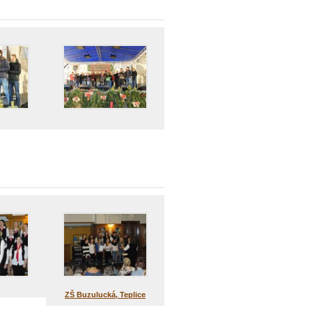
ZŠ Buzulucká, Teplice