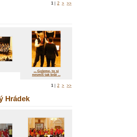
1
|
2
>
>>
... Goleme, to si
nesmíš tak brát ...
1
|
2
>
>>
ný Hrádek