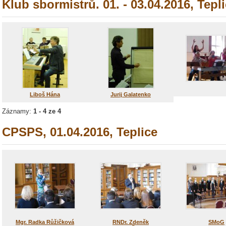
Klub sbormistrů. 01. - 03.04.2016, Tepl
Liboš Hána
Jurij Galatenko
Záznamy:
1 - 4 ze 4
CPSPS, 01.04.2016, Teplice
Mgr. Radka Růžičková
RNDr. Zdeněk
SMoG