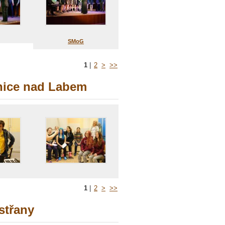
SMoG
1
|
2
>
>>
dnice nad Labem
1
|
2
>
>>
střany