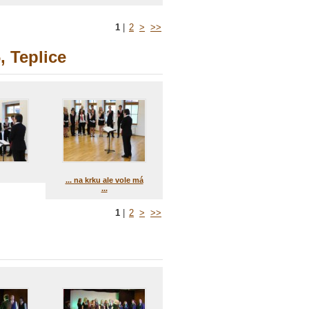
1
|
2
>
>>
, Teplice
... na krku ale vole má
...
1
|
2
>
>>