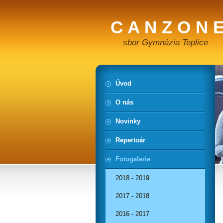
C A N Z O N E
sbor Gymnázia Teplice
Úvod
O nás
Novinky
Repertoár
Fotogalerie
2018 - 2019
2017 - 2018
2016 - 2017