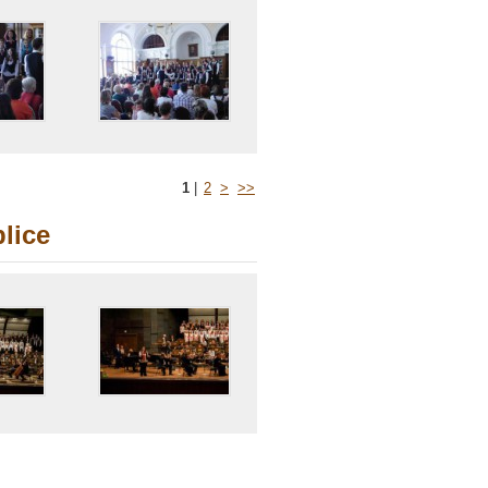
1
|
2
>
>>
plice