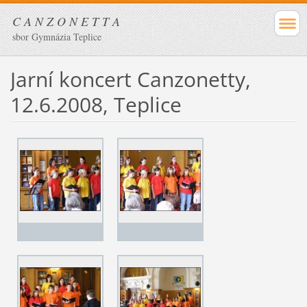
C A N Z O N E T T A
sbor Gymnázia Teplice
Jarní koncert Canzonetty,
12.6.2008, Teplice