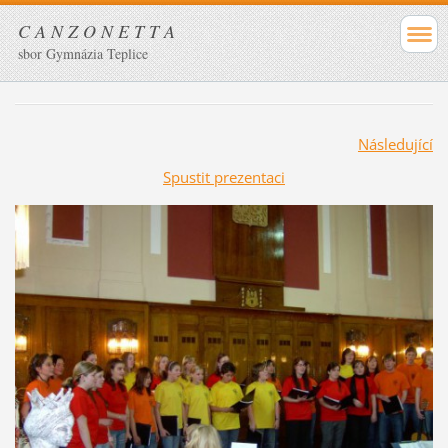
C A N Z O N E T T A
sbor Gymnázia Teplice
Následující
Spustit prezentaci