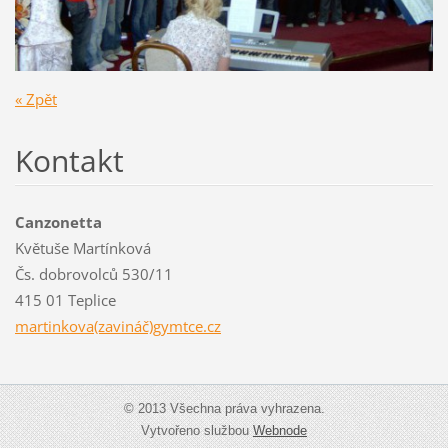
« Zpět
Kontakt
Canzonetta
Květuše Martínková
Čs. dobrovolců 530/11
415 01 Teplice
martinkova(zavináč)gymtce.cz
© 2013 Všechna práva vyhrazena.
Vytvořeno službou
Webnode