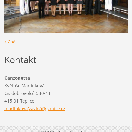
« Zpět
Kontakt
Canzonetta
Květuše Martínková
Čs. dobrovolců 530/11
415 01 Teplice
martinkova(zavináč)gymtce.cz