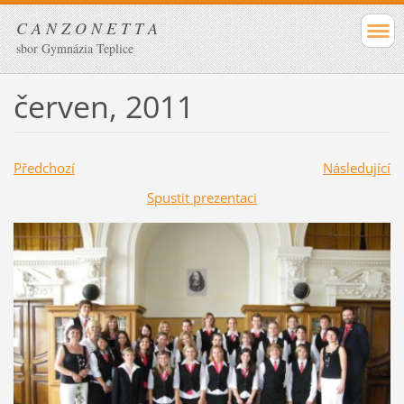
C A N Z O N E T T A
sbor Gymnázia Teplice
červen, 2011
Předchozí
Následující
Spustit prezentaci