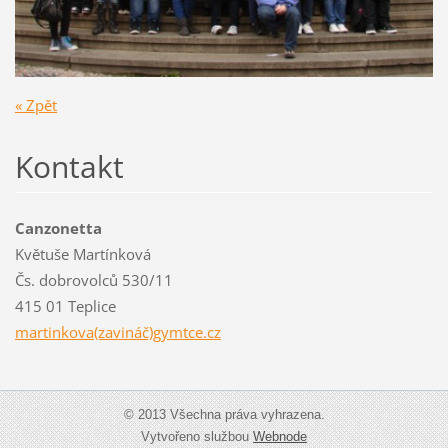
« Zpět
Kontakt
Canzonetta
Květuše Martínková
Čs. dobrovolců 530/11
415 01 Teplice
martinkova(zavináč)gymtce.cz
© 2013 Všechna práva vyhrazena.
Vytvořeno službou
Webnode