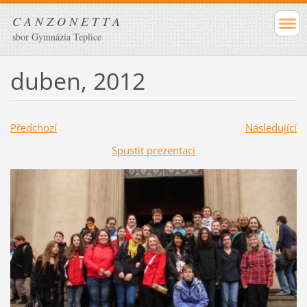
C A N Z O N E T T A
sbor Gymnázia Teplice
duben, 2012
Předchozí
Následující
Spustit prezentaci