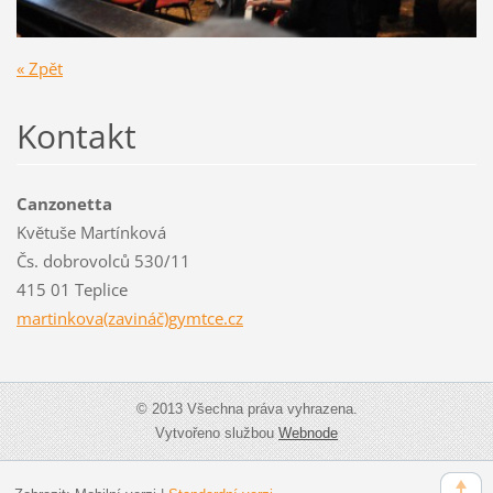
« Zpět
Kontakt
Canzonetta
Květuše Martínková
Čs. dobrovolců 530/11
415 01 Teplice
martinkova(zavináč)gymtce.cz
© 2013 Všechna práva vyhrazena.
Vytvořeno službou
Webnode