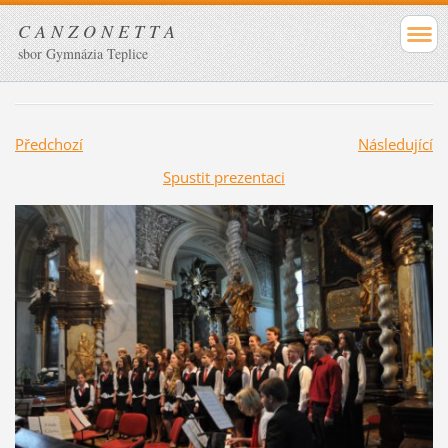
C A N Z O N E T T A
sbor Gymnázia Teplice
Předchozí
Následující
Spustit prezentaci