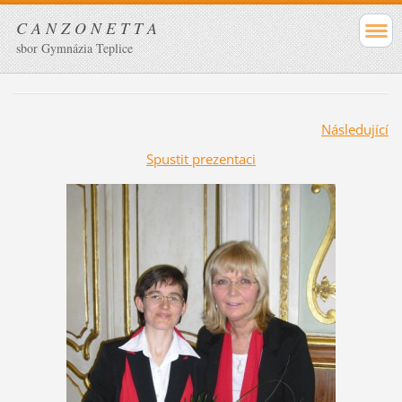
C A N Z O N E T T A
sbor Gymnázia Teplice
Následující
Spustit prezentaci