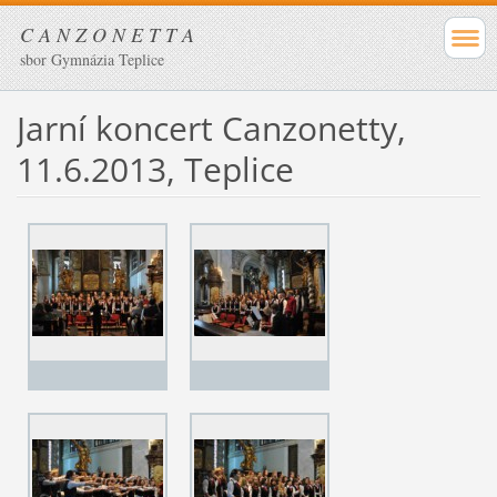
C A N Z O N E T T A
sbor Gymnázia Teplice
Jarní koncert Canzonetty,
11.6.2013, Teplice