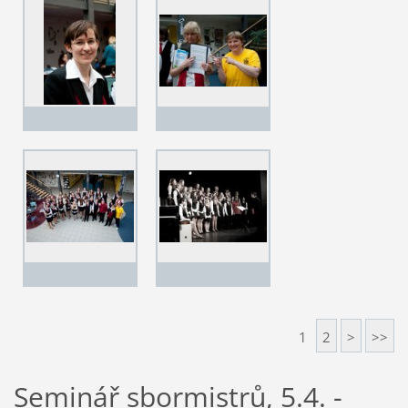
1
2
>
>>
Seminář sbormistrů, 5.4. -