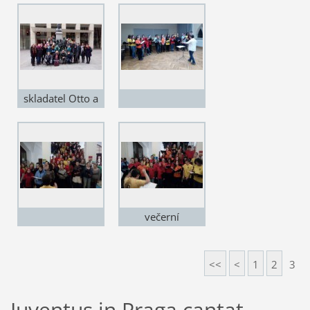
skladatel Otto a
sboristé 19. a 21.
století
večerní
vystoupení
<<
<
1
2
3
Iuventus in Praga cantat,