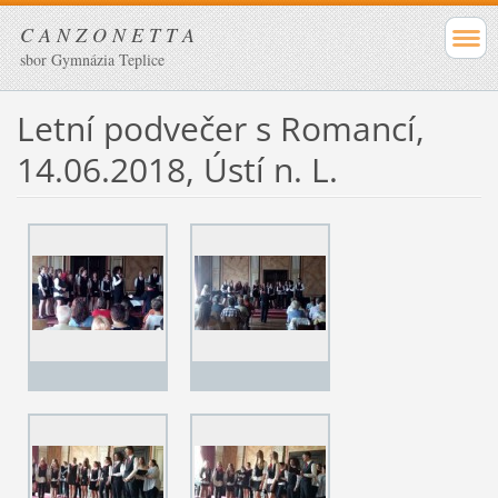
C A N Z O N E T T A
sbor Gymnázia Teplice
Letní podvečer s Romancí,
14.06.2018, Ústí n. L.