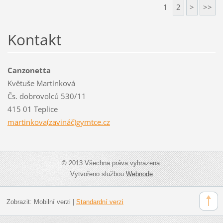
1
2
>
>>
Kontakt
Canzonetta
Květuše Martínková
Čs. dobrovolců 530/11
415 01 Teplice
martinkova(zavináč)gymtce.cz
© 2013 Všechna práva vyhrazena.
Vytvořeno službou
Webnode
Zobrazit:
Mobilní verzi
|
Standardní verzi