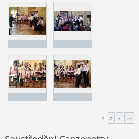
1
2
>
>>
Soustředění Canzonetty,