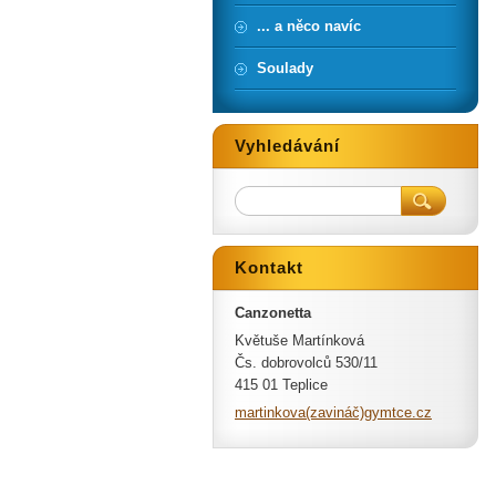
... a něco navíc
Soulady
Vyhledávání
Kontakt
Canzonetta
Květuše Martínková
Čs. dobrovolců 530/11
415 01 Teplice
martinkova(zavináč)gymtce.cz