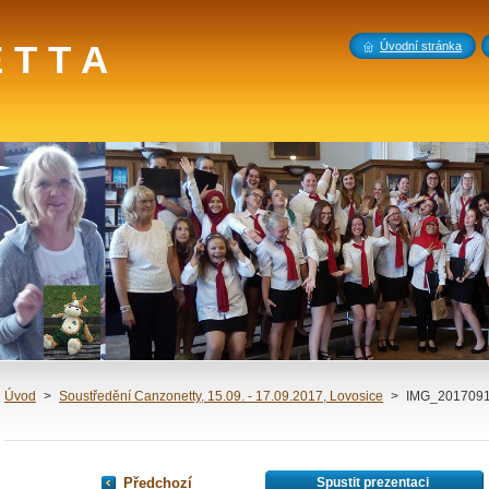
 T T A
Úvodní stránka
Úvod
>
Soustředění Canzonetty, 15.09. - 17.09.2017, Lovosice
>
IMG_2017091
Předchozí
Spustit prezentaci