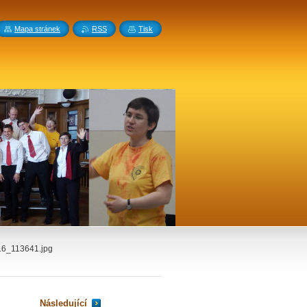
Mapa stránek
RSS
Tisk
6_113641.jpg
Následující