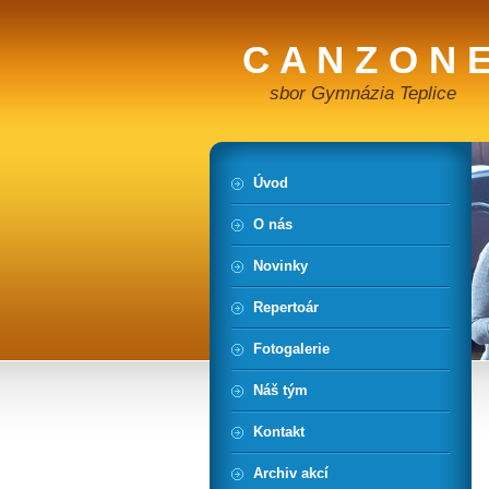
C A N Z O N E
sbor Gymnázia Teplice
Úvod
O nás
Novinky
Repertoár
Fotogalerie
Náš tým
Kontakt
Archiv akcí