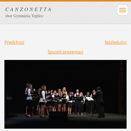
C A N Z O N E T T A
sbor Gymnázia Teplice
Předchozí
Následující
Spustit prezentaci