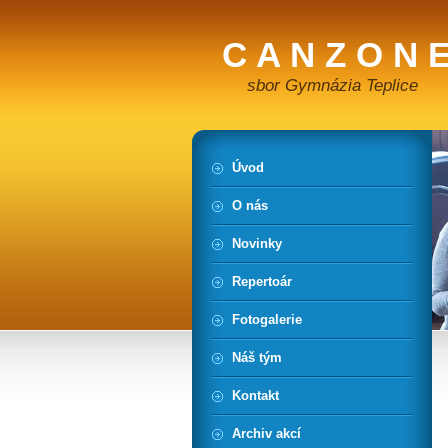
C A N Z O N E
sbor Gymnázia Teplice
Úvod
O nás
Novinky
Repertoár
Fotogalerie
Náš tým
Kontakt
Archiv akcí