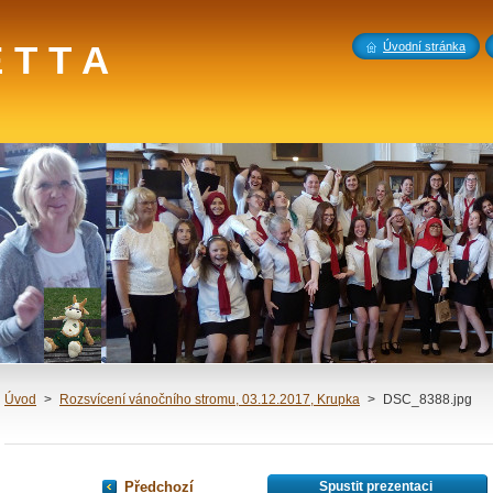
 T T A
Úvodní stránka
Úvod
>
Rozsvícení vánočního stromu, 03.12.2017, Krupka
>
DSC_8388.jpg
Předchozí
Spustit prezentaci