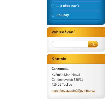
... a něco navíc
Soulady
Vyhledávání
Kontakt
Canzonetta
Květuše Martínková
Čs. dobrovolců 530/11
415 01 Teplice
martinkova(zavináč)gymtce.cz