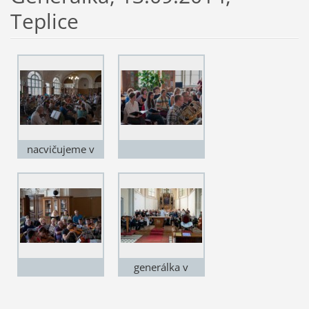
Teplice
nacvičujeme v
aule na gymnáziu
generálka v
kostele sv.
Alžběty