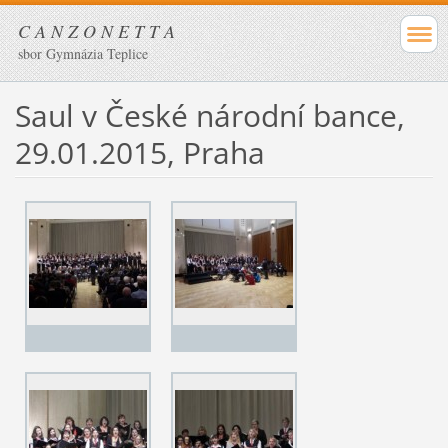
C A N Z O N E T T A
sbor Gymnázia Teplice
Saul v České národní bance,
29.01.2015, Praha