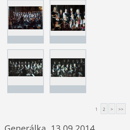
1
2
>
>>
Generálka, 13.09.2014,