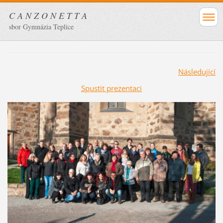
C A N Z O N E T T A
sbor Gymnázia Teplice
Následující
Spustit prezentaci