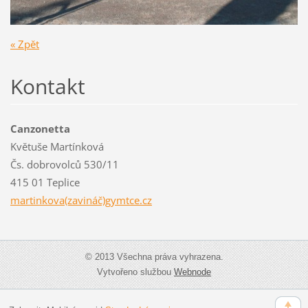
« Zpět
Kontakt
Canzonetta
Květuše Martínková
Čs. dobrovolců 530/11
415 01 Teplice
martinkova(zavináč)gymtce.cz
© 2013 Všechna práva vyhrazena.
Vytvořeno službou
Webnode