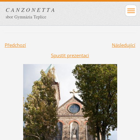
C A N Z O N E T T A
sbor Gymnázia Teplice
Předchozí
Následující
Spustit prezentaci