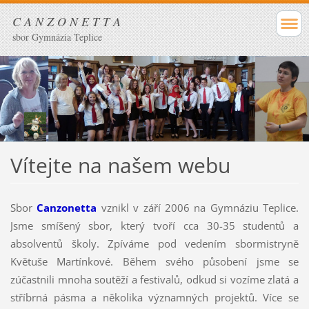
C A N Z O N E T T A
sbor Gymnázia Teplice
Vítejte na našem webu
Sbor
Canzonetta
vznikl v září 2006 na Gymnáziu Teplice.
Jsme smíšený sbor, který tvoří cca 30-35 studentů a
absolventů školy. Zpíváme pod vedením sbormistryně
Květuše Martínkové. Během svého působení jsme se
zúčastnili mnoha soutěží a festivalů, odkud si vozíme zlatá a
stříbrná pásma a několika významných projektů. Více se