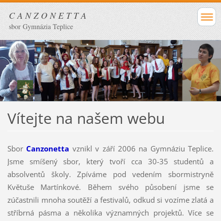
C A N Z O N E T T A
sbor Gymnázia Teplice
Vítejte na našem webu
Sbor
Canzonetta
vznikl v září 2006 na Gymnáziu Teplice.
Jsme smíšený sbor, který tvoří cca 30-35 studentů a
absolventů školy. Zpíváme pod vedením sbormistryně
Květuše Martínkové. Během svého působení jsme se
zúčastnili mnoha soutěží a festivalů, odkud si vozíme zlatá a
stříbrná pásma a několika významných projektů. Více se