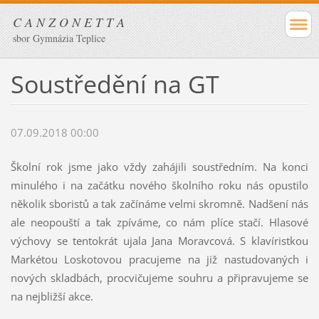
C A N Z O N E T T A
sbor Gymnázia Teplice
Soustředění na GT
07.09.2018 00:00
Školní rok jsme jako vždy zahájili soustředním. Na konci
minulého i na začátku nového školního roku nás opustilo
několik sboristů a tak začínáme velmi skromně. Nadšení nás
ale neopouští a tak zpíváme, co nám plíce stačí. Hlasové
výchovy se tentokrát ujala Jana Moravcová. S klavíristkou
Markétou Loskotovou pracujeme na již nastudovaných i
nových skladbách, procvičujeme souhru a připravujeme se
na nejbližší akce.