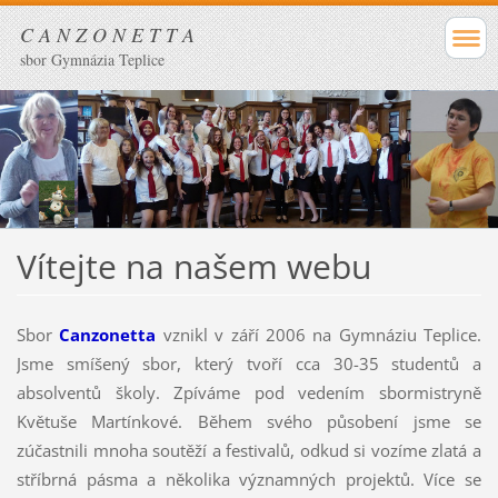
C A N Z O N E T T A
sbor Gymnázia Teplice
Vítejte na našem webu
Sbor
Canzonetta
vznikl v září 2006 na Gymnáziu Teplice.
Jsme smíšený sbor, který tvoří cca 30-35 studentů a
absolventů školy. Zpíváme pod vedením sbormistryně
Květuše Martínkové. Během svého působení jsme se
zúčastnili mnoha soutěží a festivalů, odkud si vozíme zlatá a
stříbrná pásma a několika významných projektů. Více se