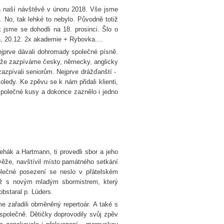
a naší návštěvě v únoru 2018. Vše jsme
at. No, tak lehké to nebylo. Původně totiž
k jsme se dohodli na 18. prosinci. Šlo o
, 20.12. 2x akademie + Rybovka....
ejprve dávali dohromady společné písně.
, že zazpíváme česky, německy, anglicky
zazpívali seniorům. Nejprve drážďanští -
edy. Ke zpěvu se k nám přidali klienti,
 společné kusy a dokonce zaznělo i jedno
hák a Hartmann, ti provedli sbor a jeho
věže, navštívil místo památného setkání
olečné posezení se neslo v přátelském
též s novým mladým sbormistrem, který
obstaral p. Lüders.
 zařadili obměněný repertoár. A také s
společně. Dětičky doprovodily svůj zpěv