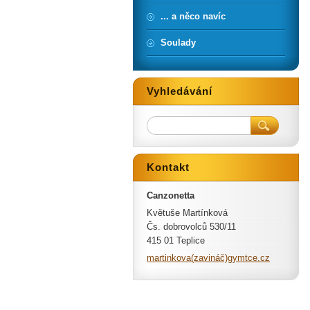
... a něco navíc
Soulady
Vyhledávání
Kontakt
Canzonetta
Květuše Martínková
Čs. dobrovolců 530/11
415 01 Teplice
martinkova(zavináč)gymtce.cz