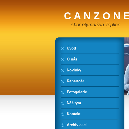
C A N Z O N E
sbor Gymnázia Teplice
Úvod
O nás
Novinky
Repertoár
Fotogalerie
Náš tým
Kontakt
Archiv akcí