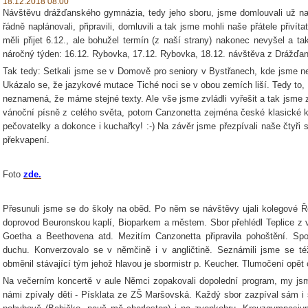
18.12.2018 08:00
Návštěvu drážďanského gymnázia, tedy jeho sboru, jsme domlouvali už n
řádně naplánovali, připravili, domluvili a tak jsme mohli naše přátele přivít
měli přijet 6.12., ale bohužel termín (z naší strany) nakonec nevyšel a ta
náročný týden: 16.12. Rybovka, 17.12. Rybovka, 18.12. návštěva z Drážďan
Tak tedy: Setkali jsme se v Domově pro seniory v Bystřanech, kde jsme n
Ukázalo se, že jazykové mutace Tiché noci se v obou zemích liší. Tedy to
neznamená, že máme stejné texty. Ale vše jsme zvládli vyřešit a tak jsme 
vánoční písně z celého světa, potom Canzonetta zejména české klasické kol
pečovatelky a dokonce i kuchařky! :-) Na závěr jsme přezpívali naše čtyři
překvapení.
Foto
zde.
Přesunuli jsme se do školy na oběd. Po něm se návštěvy ujali kolegové Ře
doprovod Beuronskou kaplí, Bioparkem a městem. Sbor přehlédl Teplice z 
Goetha a Beethovena atd. Mezitím Canzonetta připravila pohoštění. Sp
duchu. Konverzovalo se v němčině i v angličtině. Seznámili jsme se 
obměnil stávající tým jehož hlavou je sbormistr p. Keucher. Tlumočení opět 
Na večerním koncertě v aule Němci zopakovali dopolední program, my jsme
námi zpívaly děti - Písklata ze ZŠ Maršovská. Každý sbor zazpíval sám i 