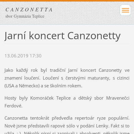
C A N Z O N E T T A
sbor Gymnázia Teplice
Jarní koncert Canzonetty
13.06.2019 17:30
Jako každý rok byl tradiční Jarní koncert Canzonetty ve
znamení loučení. Loučení s čerstvými maturanty, s cizinci
(USA a Německo) a se školním rokem.
Hosty byly Komoráček Teplice a dětský sbor Mravenečci
Ferdové.
Canzonetta tentokrát předvedla repertoár ryze populární.
Nově jsme představili rapové sólo v podání Lenky. Fakt si to
užila. :-) Několik písní si zazpívali i absolventi, několik jsme