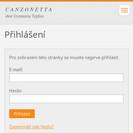
C A N Z O N E T T A
sbor Gymnázia Teplice
Přihlášení
Pro zobrazení této stránky se musíte nejprve přihlásit.
E-mail:
Heslo:
Zapomněli jste heslo?