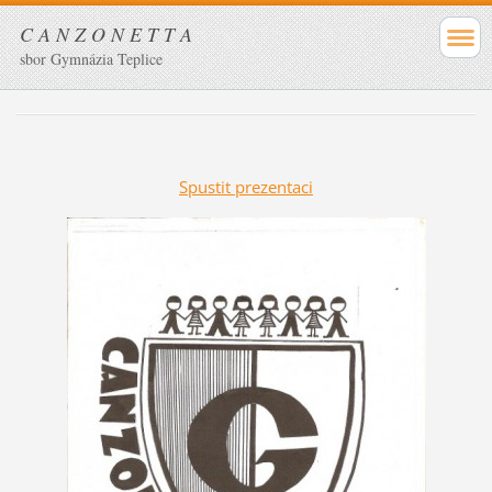
C A N Z O N E T T A
sbor Gymnázia Teplice
Spustit prezentaci