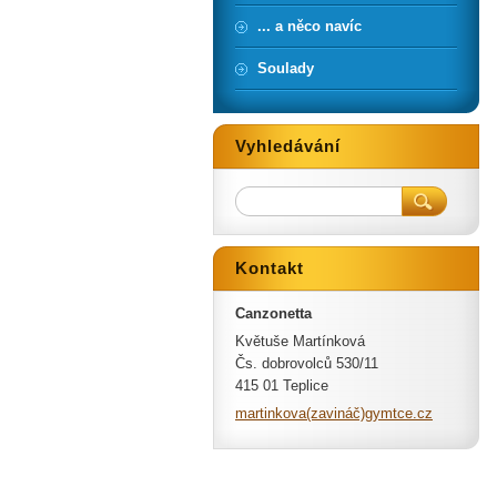
... a něco navíc
Soulady
Vyhledávání
Kontakt
Canzonetta
Květuše Martínková
Čs. dobrovolců 530/11
415 01 Teplice
martinkova(zavináč)gymtce.cz