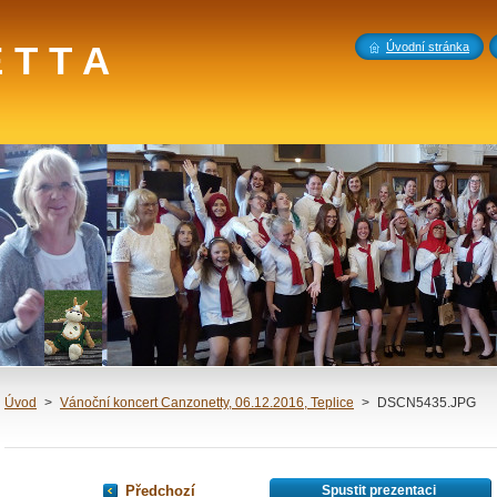
 T T A
Úvodní stránka
Úvod
>
Vánoční koncert Canzonetty, 06.12.2016, Teplice
>
DSCN5435.JPG
Předchozí
Spustit prezentaci