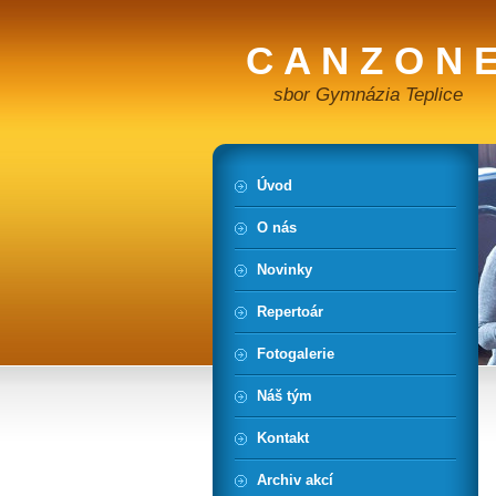
C A N Z O N E
sbor Gymnázia Teplice
Úvod
O nás
Novinky
Repertoár
Fotogalerie
Náš tým
Kontakt
Archiv akcí