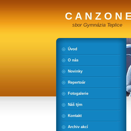
C A N Z O N E
sbor Gymnázia Teplice
Úvod
O nás
Novinky
Repertoár
Fotogalerie
Náš tým
Kontakt
Archiv akcí