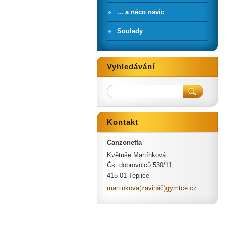
... a něco navíc
Soulady
Vyhledávání
Kontakt
Canzonetta
Květuše Martínková
Čs. dobrovolců 530/11
415 01 Teplice
martinkova(zavináč)gymtce.cz