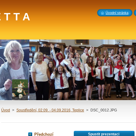
 T T A
Úvodní stránka
Úvod
>
Soustředění, 02.09. - 04.09.2016, Teplice
>
DSC_0012.JPG
Předchozí
Spustit prezentaci