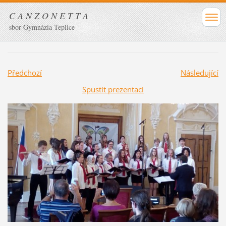
C A N Z O N E T T A
sbor Gymnázia Teplice
Předchozí
Následující
Spustit prezentaci