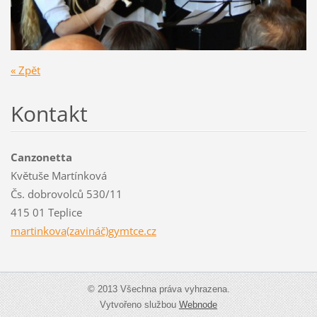
« Zpět
Kontakt
Canzonetta
Květuše Martínková
Čs. dobrovolců 530/11
415 01 Teplice
martinkova(zavináč)gymtce.cz
© 2013 Všechna práva vyhrazena.
Vytvořeno službou
Webnode