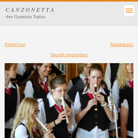
C A N Z O N E T T A
sbor Gymnázia Teplice
Předchozí
Následující
Spustit prezentaci