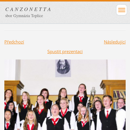
C A N Z O N E T T A
sbor Gymnázia Teplice
Předchozí
Následující
Spustit prezentaci