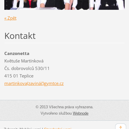
« Zpět
Kontakt
Canzonetta
Květuše Martínková
Čs. dobrovolců 530/11
415 01 Teplice
martinkova(zavináč)gymtce.cz
© 2013 Všechna práva vyhrazena.
Vytvořeno službou
Webnode