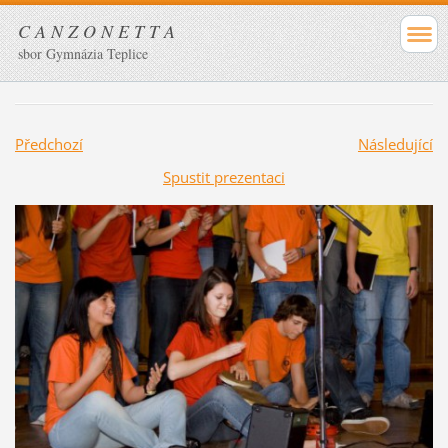
C A N Z O N E T T A
sbor Gymnázia Teplice
Předchozí
Následující
Spustit prezentaci