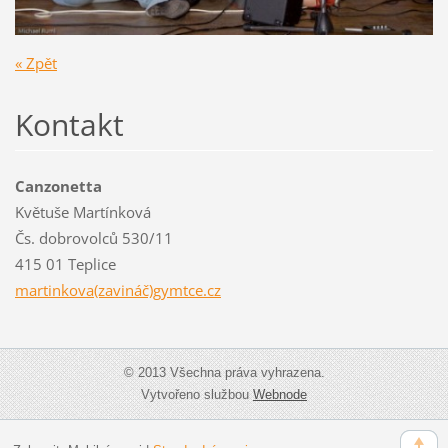
« Zpět
Kontakt
Canzonetta
Květuše Martínková
Čs. dobrovolců 530/11
415 01 Teplice
martinkova(zavináč)gymtce.cz
© 2013 Všechna práva vyhrazena.
Vytvořeno službou
Webnode