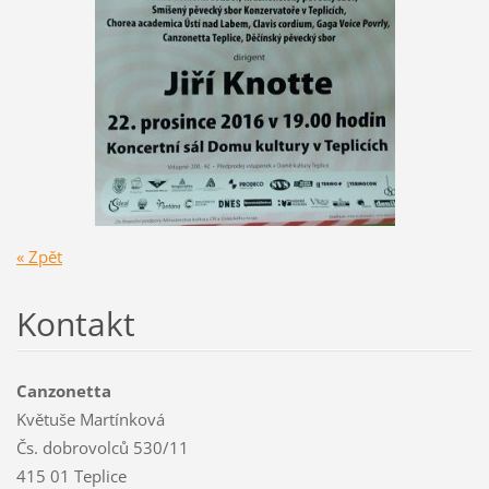
« Zpět
Kontakt
Canzonetta
Květuše Martínková
Čs. dobrovolců 530/11
415 01 Teplice