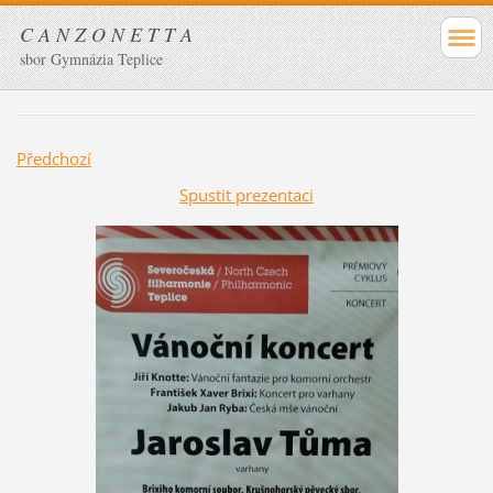
C A N Z O N E T T A
sbor Gymnázia Teplice
Předchozí
Spustit prezentaci