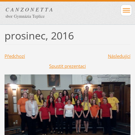
C A N Z O N E T T A
sbor Gymnázia Teplice
prosinec, 2016
Předchozí
Následující
Spustit prezentaci