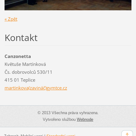
« Zpět
Kontakt
Canzonetta
Květuše Martínková
Čs. dobrovolců 530/11
415 01 Teplice
martinkova(zavináč)gymtce.cz
© 2013 Všechna práva vyhrazena.
Vytvořeno službou
Webnode