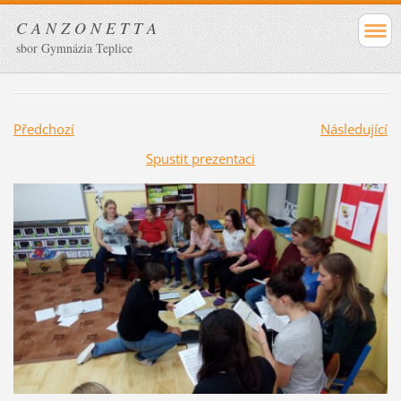
C A N Z O N E T T A
sbor Gymnázia Teplice
Předchozí
Následující
Spustit prezentaci