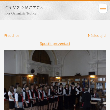
C A N Z O N E T T A
sbor Gymnázia Teplice
Předchozí
Následující
Spustit prezentaci