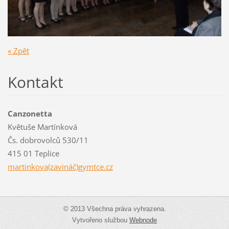
« Zpět
Kontakt
Canzonetta
Květuše Martínková
Čs. dobrovolců 530/11
415 01 Teplice
martinkova(zavináč)gymtce.cz
© 2013 Všechna práva vyhrazena.
Vytvořeno službou
Webnode