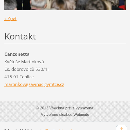
« Zpět
Kontakt
Canzonetta
Květuše Martínková
Čs. dobrovolců 530/11
415 01 Teplice
martinkova(zavináč)gymtce.cz
© 2013 Všechna práva vyhrazena.
Vytvořeno službou
Webnode