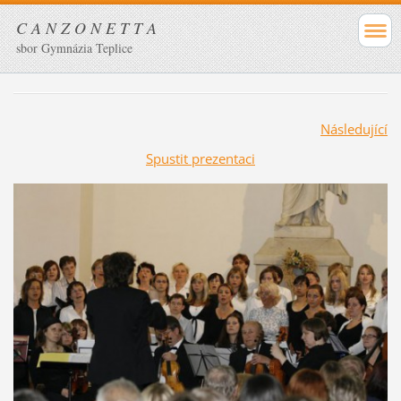
C A N Z O N E T T A
sbor Gymnázia Teplice
Následující
Spustit prezentaci